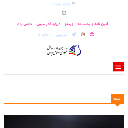
1405/05/15
آئین نامه و بخشنامه
ویدئو
درباره فدراسیون
تماس با ما
فارسی
English
-
-
-
-
خبرها
-
-