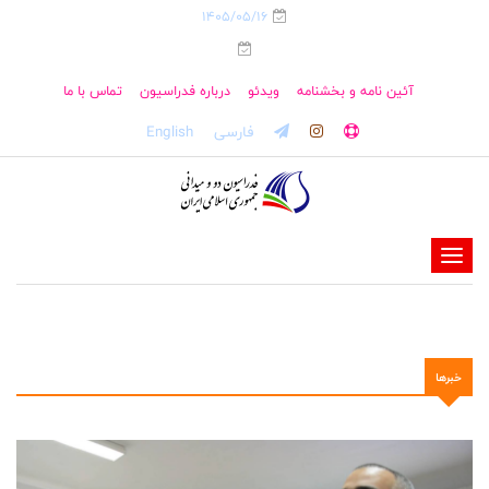
1405/05/16
آئین نامه و بخشنامه
ویدئو
درباره فدراسیون
تماس با ما
فارسی
English
-
-
-
-
خبرها
-
-