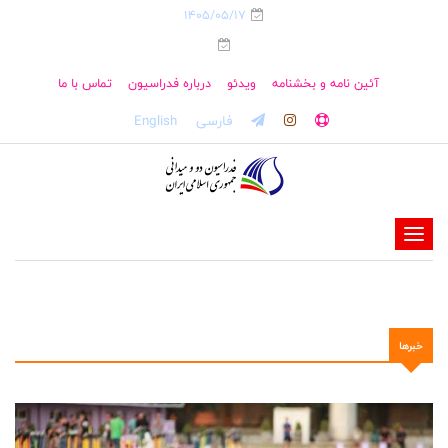
1405/05/17
آئین نامه و بخشنامه
ویدئو
درباره فدراسیون
تماس با ما
فارسی
English
-
-
-
-
خبرها
-
-