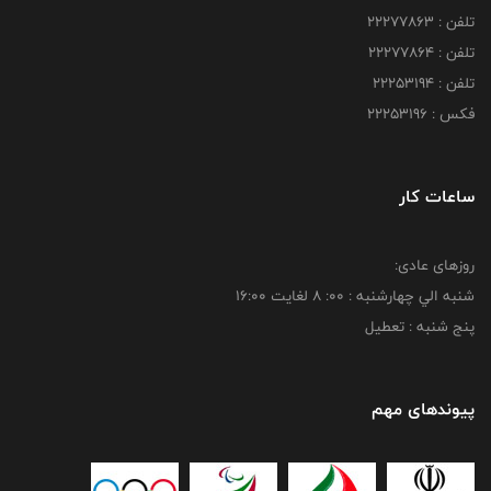
تلفن : 22277863
تلفن : 22277864
تلفن : 22253194
فکس : 22253196
ساعات کار
روزهای عادی:
شنبه الي چهارشنبه : 00: 8 لغايت 16:00
پنج شنبه : تعطیل
پیوندهای مهم