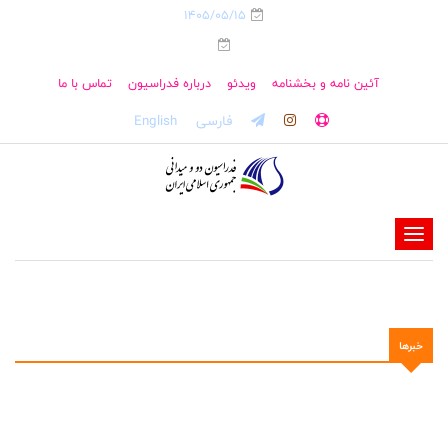
1405/05/15
آئین نامه و بخشنامه
ویدئو
درباره فدراسیون
تماس با ما
فارسی
English
-
-
-
-
خبرها
-
-