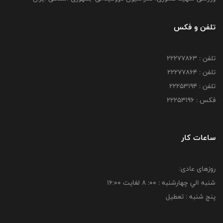
تلفن و فکس
تلفن : 22277863
تلفن : 22277864
تلفن : 22253194
فکس : 22253196
ساعات کار
روزهای عادی:
شنبه الي چهارشنبه : 00: 8 لغايت 16:00
پنج شنبه : تعطیل