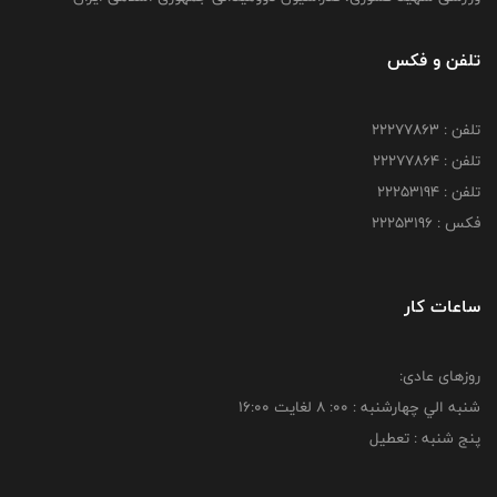
تلفن و فکس
تلفن : 22277863
تلفن : 22277864
تلفن : 22253194
فکس : 22253196
ساعات کار
روزهای عادی:
شنبه الي چهارشنبه : 00: 8 لغايت 16:00
پنج شنبه : تعطیل