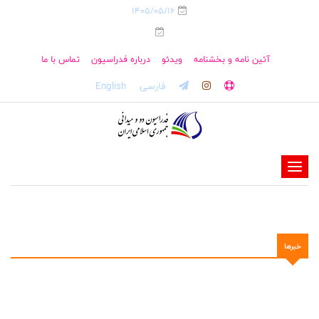
1405/05/16
آئین نامه و بخشنامه
ویدئو
درباره فدراسیون
تماس با ما
فارسی
English
-
-
-
-
خبرها
-
-