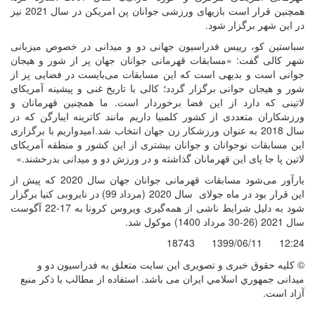
همچنین قرار است بازیهای ورزشی جوانان پن امریکن در سال 2021 نیز
در این شهر برگزار شود.
سباستین کو، رییس فدراسیون جهانی دو و میدانی در خصوص میزبانی
شهر کالی گفت: «مسابقات قهرمانی جوانان جهان پر از شور و هیجان
جوانی است و بدیهی است که این مسابقات می‌بایست در فضایی پر از
شور و هیجان جوانی برگزار گردد؛ کالی با تاریخ غنی و پیشینه آمریکای
لاتینی که دارد از این فضا برخوردار است. ما همچنین قهرمانان و
ورزشکاران متعددی از کشور کلمبیا داریم مانند کاترینه ایبارگن که در
سال 2018 به عنوان ورزشکار زن جهان انتخاب شد.امیدواریم با برگزاری
این مسابقات نوجوانان و جوانان بیشتری از این کشور و منطقه آمریکای
لاتین پا جا پای این قهرمانان گذاشته و در ورزش دو و میدانی بدرخشند.»
یارآور می‌شود مسابقات قهرمانی جوانان جهان سال 2020 که پیش از
این قرار بود در ماه جولای سال 2020 (مرداد 99) در نایروبی کنیا برگزار
شود به دلیل شرایط ناشی از همه‌گیری ویروس کرونا به 17-22 آگوست
سال 2021 (26-30 مرداد 1400) موکول شد.
18743
1399/06/11
12:24
© کليه حقوق خبری و تصويری اين سايت متعلق به فدراسيون دو و
میدانی جمهوري اسلامي ايران می باشد. استفاده از مطالب با ذكر منبع
آزاد است.