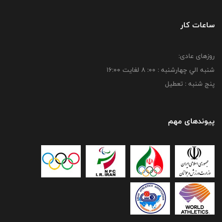
ساعات کار
روزهای عادی:
شنبه الي چهارشنبه : 00: 8 لغايت 16:00
پنج شنبه : تعطیل
پیوندهای مهم