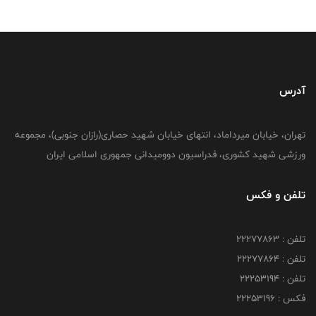
آدرس
تهران، خیابان میرداماد، انتهای خیابان شهید حصاری(رازان جنوبی)، مجموعه
ورزشی شهید کشوری، فدراسیون دوومیدانی جمهوری اسلامی ایران
تلفن و فکس
تلفن : 22277863
تلفن : 22277864
تلفن : 22253194
فکس : 22253196