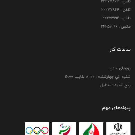
تلفن : 22277863
تلفن : 22277864
تلفن : 22253194
فکس : 22253196
ساعات کار
روزهای عادی:
شنبه الي چهارشنبه : 00: 8 لغايت 16:00
پنج شنبه : تعطیل
پیوندهای مهم