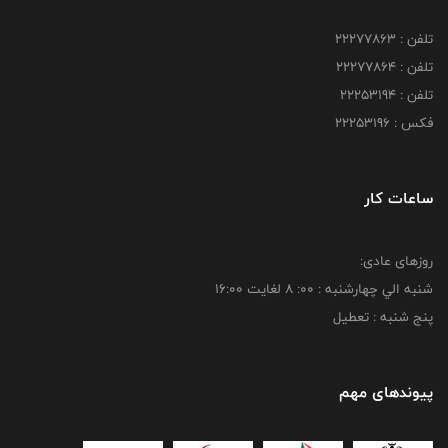
تلفن : 22277863
تلفن : 22277864
تلفن : 22253194
فکس : 22253196
ساعات کار
روزهای عادی:
شنبه الي چهارشنبه : 00: 8 لغايت 16:00
پنج شنبه : تعطیل
پیوندهای مهم