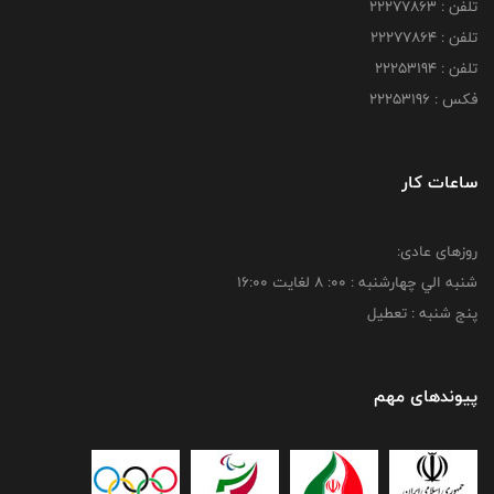
تلفن : 22277863
تلفن : 22277864
تلفن : 22253194
فکس : 22253196
ساعات کار
روزهای عادی:
شنبه الي چهارشنبه : 00: 8 لغايت 16:00
پنج شنبه : تعطیل
پیوندهای مهم