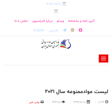
1405/05/17
آئین نامه و بخشنامه
ویدئو
درباره فدراسیون
تماس با ما
فارسی
English
-
-
-
-
-
لیست موادممنوعه سال ۲۰۲۱
-
10:49
1399/11/08
24485
چاپ خبر