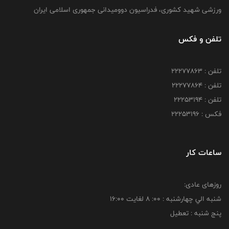
ورزشی شهید کشوری، فدراسیون دوومیدانی جمهوری اسلامی ایران
تلفن و فکس
تلفن : 22277863
تلفن : 22277864
تلفن : 22253194
فکس : 22253196
ساعات کار
روزهای عادی:
شنبه الي چهارشنبه : 00: 8 لغايت 16:00
پنج شنبه : تعطیل