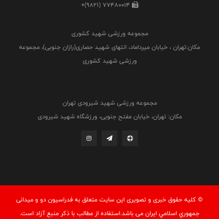
+(9821) 77480014
مجموعه ورزشی شهید کشوری
مکان:تهران ، خیابان میرداماد، انتهای شهید حصاری(رازان جنوبی)، مجموعه
ورزشی شهید کشوری
مجموعه ورزشی شهید شیرودی تهران
مکان: تهران، خیابان مفتح جنوبی، ورزشگاه شهید شیرودی
© کليه حقوق خبری و تصويری اين سايت متعلق به فدراسيون دو و میدانی
جمهوري اسلامي ايران می باشد.استفاده از مطالب با ذكر منبع آزاد است.