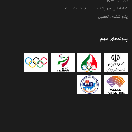
روزهای عادی:
شنبه الي چهارشنبه : 00: 8 لغايت 16:00
پنج شنبه : تعطیل
پیوندهای مهم