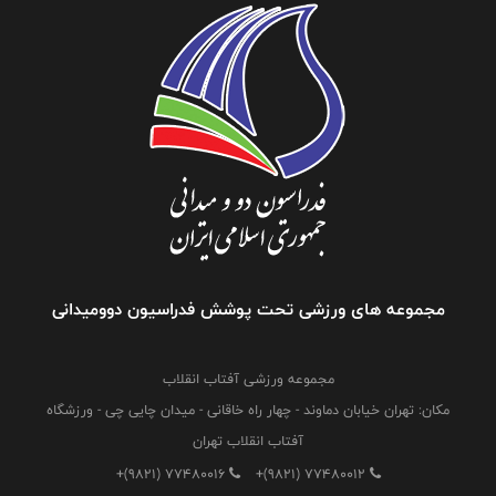
مجموعه های ورزشی تحت پوشش فدراسیون دوومیدانی
مجموعه ورزشی آفتاب انقلاب
مکان: تهران خیابان دماوند - چهار راه خاقانی - میدان چایی چی - ورزشگاه
آفتاب انقلاب تهران
+(9821) 77480016
+(9821) 77480012