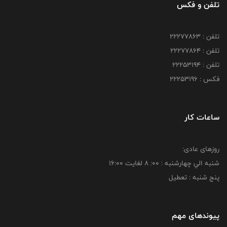
تلفن و فکس
تلفن : 22277863
تلفن : 22277864
تلفن : 22253194
فکس : 22253196
ساعات کار
روزهای عادی:
شنبه الي چهارشنبه : 00: 8 لغايت 16:00
پنج شنبه : تعطیل
پیوندهای مهم