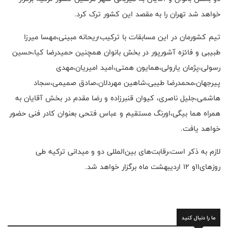
خواهد شد تهران را به مقصد این کشور ترک کرد.
تیم کشورمان در این مسابقات با ترکیب؛ریحانه مبینی،مهسا میرزا
طبیبی و فائزه آشورپور در بخش بانوان همچنین حمیدرضا کیا،حسین
رسولی،پژمان یارولی،همایون همتی،امید امیریان،مهدی
پیرجهان،محمدرضا طیبی،شاهین مهردلان،صادق صمیمی،سجاد
هاشمی،جلیل ناصری، کیوان قنبرزاده و رضا مقدم در بخش آقایان به
همراه هما بیگی،اورنگ مستقیم و عباس فتحی بعنوان کادر فنی حضور
خواهد یافت.
لازم به ذکر است،رقابت‌های بین‌المللی دو و میدانی ترکیه طی
روزهای۱۱و ۱۲ اردیبهشت ماه برگزار خواهد شد.
ما را دنبال کنید