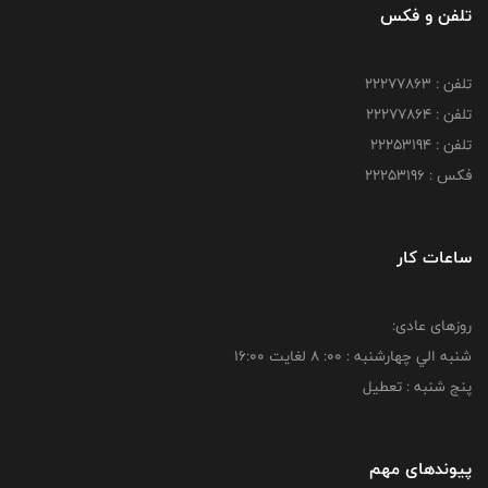
تلفن و فکس
تلفن : 22277863
تلفن : 22277864
تلفن : 22253194
فکس : 22253196
ساعات کار
روزهای عادی:
شنبه الي چهارشنبه : 00: 8 لغايت 16:00
پنج شنبه : تعطیل
پیوندهای مهم