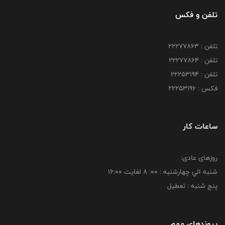
تلفن و فکس
تلفن : 22277863
تلفن : 22277864
تلفن : 22253194
فکس : 22253196
ساعات کار
روزهای عادی:
شنبه الي چهارشنبه : 00: 8 لغايت 16:00
پنج شنبه : تعطیل
پیوندهای مهم