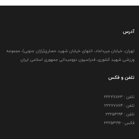
آدرس
تهران، خیابان میرداماد، انتهای خیابان شهید حصاری(رازان جنوبی)، مجموعه
ورزشی شهید کشوری، فدراسیون دوومیدانی جمهوری اسلامی ایران
تلفن و فکس
تلفن : 22277863
تلفن : 22277864
تلفن : 22253194
فکس : 22253196