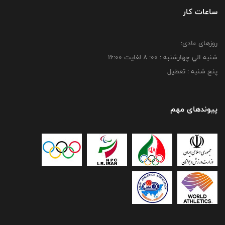
ساعات کار
روزهای عادی:
شنبه الي چهارشنبه : 00: 8 لغايت 16:00
پنج شنبه : تعطیل
پیوندهای مهم