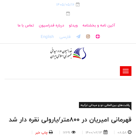
1405/05/16
آئین نامه و بخشنامه
ویدئو
درباره فدراسیون
تماس با ما
فارسی
English
-
-
-
-
رقابت‌های بین‌المللی دو و میدانی ترکیه؛
-
-
قهرمانی امیریان در ۸۰۰متر/یارولی نقره دار شد
08:58
1400/02/13
17691
چاپ خبر