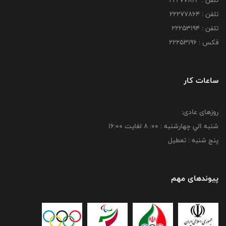
تلفن : 22277863
تلفن : 22277864
تلفن : 22253194
فکس : 22253196
ساعات کار
روزهای عادی:
شنبه الي چهارشنبه : 00: 8 لغايت 16:00
پنج شنبه : تعطیل
پیوندهای مهم