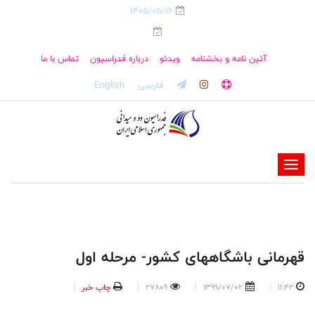
1405/05/16
آئین نامه و بخشنامه
ویدئو
درباره فدراسیون
تماس با ما
فارسی
English
-
-
-
-
-
قهرمانی باشگاههای کشور- مرحله اول
-
11:42
1399/07/02
27809
چاپ خبر