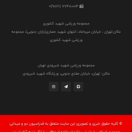
+(9821) 77480014
مجموعه ورزشی شهید کشوری
مکان:تهران ، خیابان میرداماد، انتهای شهید حصاری(رازان جنوبی)، مجموعه
ورزشی شهید کشوری
مجموعه ورزشی شهید شیرودی تهران
مکان: تهران، خیابان مفتح جنوبی، ورزشگاه شهید شیرودی
© کليه حقوق خبری و تصويری اين سايت متعلق به فدراسيون دو و میدانی
جمهوري اسلامي ايران می باشد.استفاده از مطالب با ذكر منبع آزاد است.