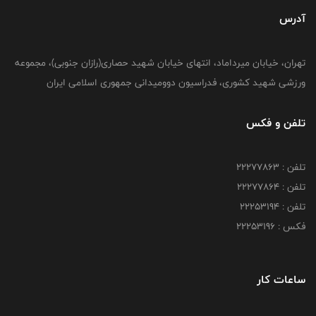
آدرس
تهران، خیابان میرداماد، انتهای خیابان شهید حصاری(رازان جنوبی)، مجموعه
ورزشی شهید کشوری، فدراسیون دوومیدانی جمهوری اسلامی ایران
تلفن و فکس
تلفن : 22277863
تلفن : 22277864
تلفن : 22253194
فکس : 22253196
ساعات کار