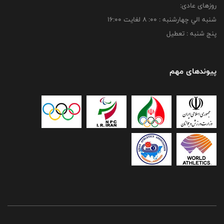
روزهای عادی:
شنبه الي چهارشنبه : 00: 8 لغايت 16:00
پنج شنبه : تعطیل
پیوندهای مهم