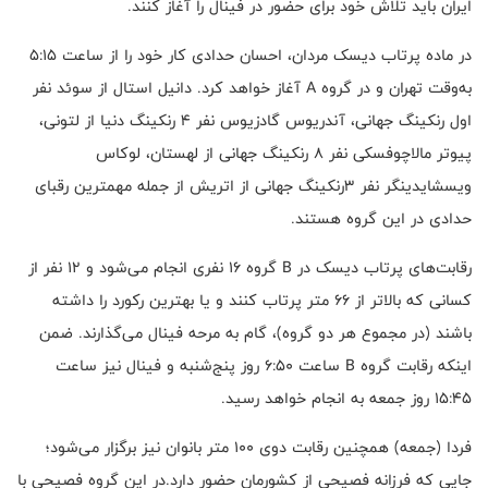
ایران باید تلاش خود برای حضور در فینال را آغاز کنند.
در ماده پرتاب دیسک مردان، احسان حدادی کار خود را از ساعت ۵:۱۵
به‌وقت تهران و در گروه A آغاز خواهد کرد. دانیل استال از سوئد نفر
اول رنکینگ جهانی، آندریوس گادزیوس نفر ۴ رنکینگ دنیا از لتونی،
پیوتر مالاچوفسکی نفر ۸ رنکینگ جهانی از لهستان، لوکاس
ویسشایدینگر نفر ۳رنکینگ جهانی از اتریش از جمله مهمترین رقبای
حدادی در این گروه هستند.
رقابت‌های پرتاب دیسک در B گروه ۱۶ نفری انجام می‌شود و ۱۲ نفر از
کسانی که بالاتر از ۶۶ متر پرتاب کنند و یا بهترین رکورد را داشته
باشند (در مجموع هر دو گروه)، گام به مرحه فینال می‌گذارند. ضمن
اینکه رقابت گروه B ساعت ۶:۵۰ روز پنج‌شنبه و فینال نیز ساعت
۱۵:۴۵ روز جمعه به انجام خواهد رسید.
فردا (جمعه) همچنین رقابت دوی ۱۰۰ متر بانوان نیز برگزار می‌شود؛
جایی که فرزانه فصیحی از کشورمان حضور دارد.در این گروه فصیحی با