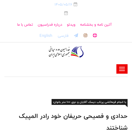
1405/05/16
آئین نامه و بخشنامه
ویدئو
درباره فدراسیون
تماس با ما
فارسی
English
-
-
-
-
با انجام قرعه‌کشی پرتاب دیسک آقایان و دوی ۱۰۰ متر بانوان؛
-
-
حدادی و فصیحی حریفان خود رادر المپیک
شناختند