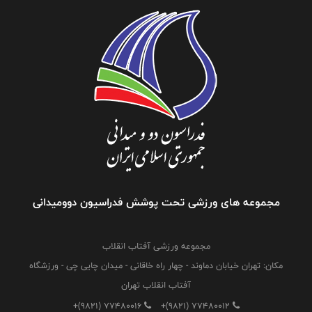
مجموعه های ورزشی تحت پوشش فدراسیون دوومیدانی
مجموعه ورزشی آفتاب انقلاب
مکان: تهران خیابان دماوند - چهار راه خاقانی - میدان چایی چی - ورزشگاه
آفتاب انقلاب تهران
+(9821) 77480016
+(9821) 77480012