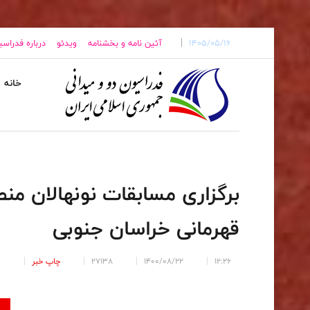
1405/05/16
آئین نامه و بخشنامه
ویدئو
درباره فدراس
خانه
قهرمانی خراسان جنوبی
12:26
1400/08/22
27138
چاپ خبر