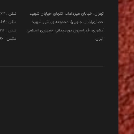
تهران، خیابان میرداماد، انتهای خیابان شهید
تلفن : 22277863
حصاری(رازان جنوبی)، مجموعه ورزشی شهید
تلفن : 22277864
کشوری، فدراسیون دوومیدانی جمهوری اسلامی
تلفن : 22253194
ایران
فکس : 22253196