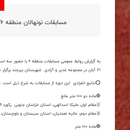
مسابقات نونهالان منطقه ۶کشور در بخش دختران برگزار شد.
به گزارش روابط عمومی م
21 آبان در مجموعه غدیر و آزادی شهرستان بیرجند برگزار شد.
⭕️نتایج انفرادی این دوره از مسابقات به شرح ذیل است :
🔴ماده دو 100 متر مانع
🥇مقام اول، ملیکا اسدالهی، استان خراسان جنوبی رکورد 18/09
🥈مقام دوم، عالیه نعمتیان، استان سیستان و بلوچستان، رکورد 
🔴ماده 100 متر