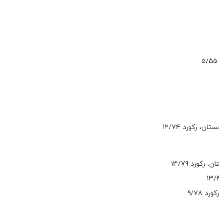
 رکورد 12/74
ورد 13/79
 9/78