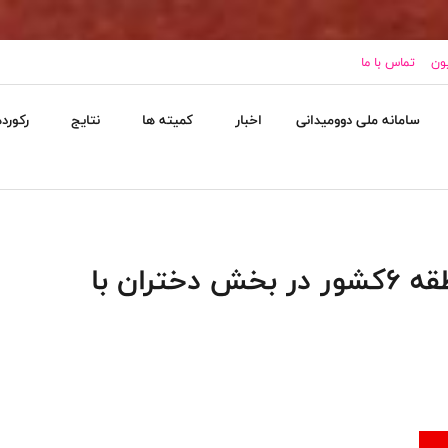
یون
تماس با ما
سامانه ملی دوومیدانی
اخبار
کمیته ها
نتایج
رکورده
برگزاری مسابقات نونهالان منطقه ۶کشور در بخش دختران با