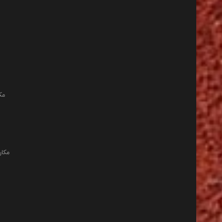
مک
مکان