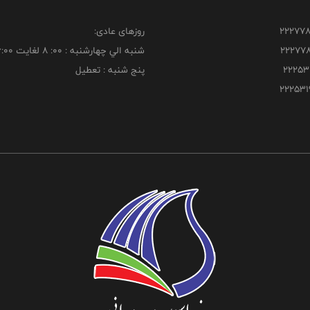
روزهای عادی:
شنبه الي چهارشنبه : 00: 8 لغايت 16:00
پنج شنبه : تعطیل