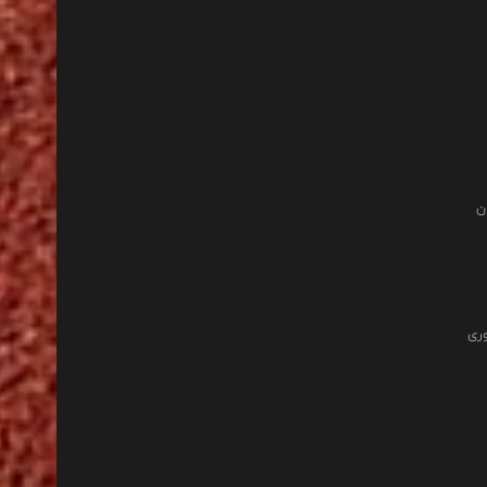
ن
وری