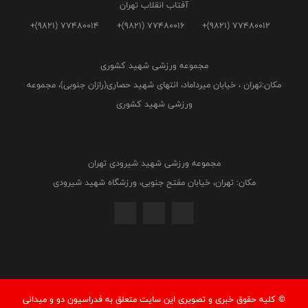
آفتاب انقلاب تهران
+(9821) 77480014
+(9821) 77480016
+(9821) 77480012
مجموعه ورزشی شهید کشوری
مکان:تهران ، خیابان میرداماد، انتهای شهید حصاری(رازان جنوبی)، مجموعه
ورزشی شهید کشوری
مجموعه ورزشی شهید شیرودی تهران
مکان: تهران، خیابان مفتح جنوبی، ورزشگاه شهید شیرودی
© کليه حقوق خبری و تصويری اين سايت متعلق به فدراسيون دو و میدانی