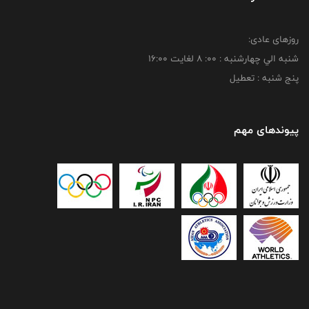
روزهای عادی:
شنبه الي چهارشنبه : 00: 8 لغايت 16:00
پنج شنبه : تعطیل
پیوندهای مهم