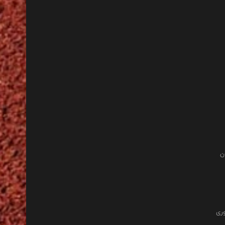
ن
وری