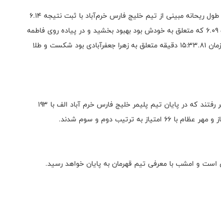
در جریان دومین روز این مسابقات در بخش بانوان در پرش طول ریحانه مبینی از تیم خلیج فارس خرم‌آباد با ثبت نتیجه ۶.۱۴
متر ضمن کسب عنوان قهرمانی رکورد ملی را که با حدنصاب ۶.۰۹ که متعلق به خودش بود بهبود بخشید و در پیاده روی فاطمه
شعبانلو با زمان ۱۴:۵۴.۳۱ دقیقه رکورد ملی را که پیش‌تر با زمان ۱۵:۳۳.۸۱ دقیقه متعلق به زهرا جعفرآبادی بود شکست و طلا
در این رقابتها ۱۵۰ ورزشکار در قالب ۹ تیم به مصاف یکدیگر رفتند که در پایان تیم پلیمر خلیج فارس خرم آباد الف با ۱۹۳
 است و امشب با معرفی تیم قهرمان به پایان خواهد رسید.