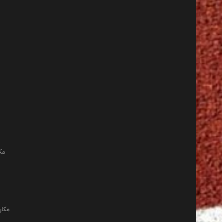
مک
مکان