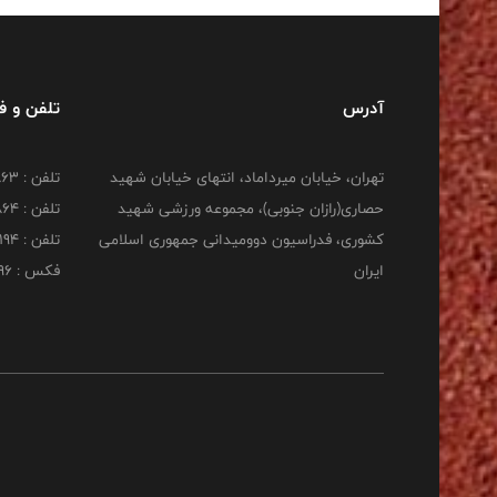
آدرس
تلفن و 
تهران، خیابان میرداماد، انتهای خیابان شهید
تلفن : 22277863
حصاری(رازان جنوبی)، مجموعه ورزشی شهید
تلفن : 22277864
کشوری، فدراسیون دوومیدانی جمهوری اسلامی
تلفن : 22253194
ایران
فکس : 22253196