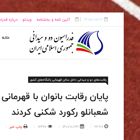
1405/05/16
آئین نامه و بخشنامه
ویدئو
درباره فدرا
خانه
رقابت‌های دو و میدانی داخل سالن قهرمانی باشگاه‌های کشور
پایان رقابت بانوان با قهرمان
شعبانلو رکورد شکنی کردند
22:28
1401/10/23
12497
چاپ خبر