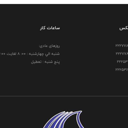
فکس
ساعات کار
روزهای عادی:
شنبه الي چهارشنبه : 00: 8 لغايت 16:00
پنج شنبه : تعطیل