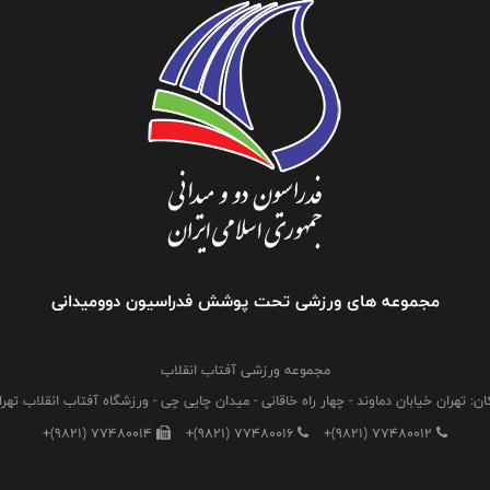
مجموعه های ورزشی تحت پوشش فدراسیون دوومیدانی
مجموعه ورزشی آفتاب انقلاب
ان: تهران خیابان دماوند - چهار راه خاقانی - میدان چایی چی - ورزشگاه آفتاب انقلاب تهرا
+(9821) 77480014
+(9821) 77480016
+(9821) 77480012