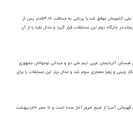
بر همین اساس،زهرا معماری پرتابگر اهل استان تهران تیم ملی کشورمان موفق شد با پرتابی به مسافت ۵۴.۱۸متر پس از
 به حد نصاب ۶۶.۱۸متر را به ثبت رساند،در جایگاه دوم این مسابقات قرار گیرد و مدال نقره را از آن
تان آذربایجان غربی تیم ملی دو و میدانی نوجوانان جمهوری
ه مسافت ۵۳.۵۸ متر پس از ورزشکار چینی و زهرا معماری سوم شد و مدال برنز این مسابقات را برای
گفتنی است،پنجمین دوره رقابت‌های دو و میدانی نوجوانان قهرمانی آسیا از صبح امروز آغاز سده است و تا عصر ۱۰اردیبهشت