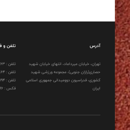
آدرس
تلفن و 
تهران، خیابان میرداماد، انتهای خیابان شهید
تلفن : 22277863
حصاری(رازان جنوبی)، مجموعه ورزشی شهید
تلفن : 22277864
کشوری، فدراسیون دوومیدانی جمهوری اسلامی
تلفن : 22253194
ایران
فکس : 22253196