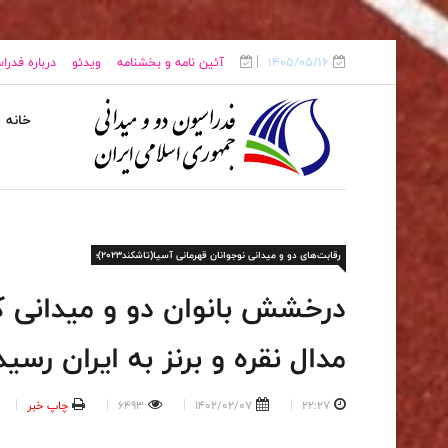
1405/05/16
آئین نامه و بخشنامه
ویدئو
درباره فدرا
خانه
رقابت‌های دو و میدانی نوجوانان قهرمانی آسیا(تاشکند۲۰۲۳)؛
درخشش بانوان دو و میدانی ک
مدال نقره و برنز به ایران رسید
22:27
1402/02/07
6493
چاپ خبر