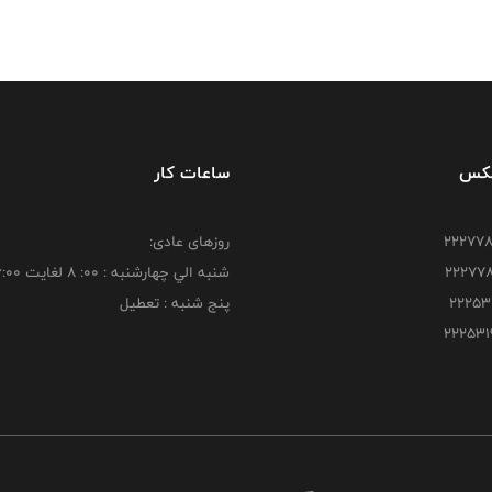
فکس
ساعات کار
روزهای عادی:
شنبه الي چهارشنبه : 00: 8 لغايت 16:00
پنج شنبه : تعطیل