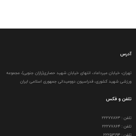
آدرس
تهران، خیابان میرداماد، انتهای خیابان شهید حصاری(رازان جنوبی)، مجموعه
ورزشی شهید کشوری، فدراسیون دوومیدانی جمهوری اسلامی ایران
تلفن و فکس
تلفن : 22277863
تلفن : 22277864
تلفن : 22253194