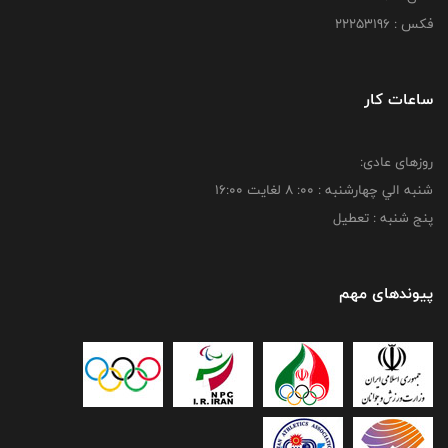
فکس : 22253196
ساعات کار
روزهای عادی:
شنبه الي چهارشنبه : 00: 8 لغايت 16:00
پنج شنبه : تعطیل
پیوندهای مهم