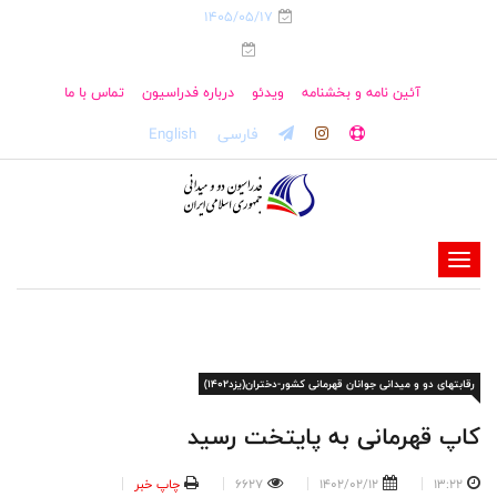
1405/05/17
آئین نامه و بخشنامه
ویدئو
درباره فدراسیون
تماس با ما
فارسی
English
-
-
-
-
رقابتهای دو و میدانی جوانان قهرمانی کشور-دختران(یزد۱۴۰۲)
-
-
کاپ قهرمانی به پایتخت رسید
13:22
1402/02/12
6627
چاپ خبر