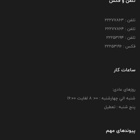
تلفن و فکس
تلفن : 22277863
تلفن : 22277864
تلفن : 22253194
فکس : 22253196
ساعات کار
روزهای عادی:
شنبه الي چهارشنبه : 00: 8 لغايت 16:00
پنج شنبه : تعطیل
پیوندهای مهم