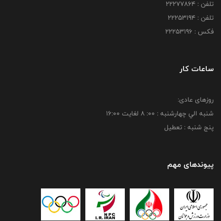
تلفن : 22277864
تلفن : 22253194
فکس : 22253196
ساعات کار
روزهای عادی:
شنبه الي چهارشنبه : 00: 8 لغايت 16:00
پنج شنبه : تعطیل
پیوندهای مهم