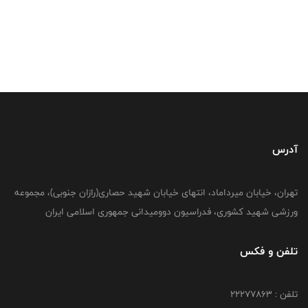
آدرس
تهران، خیابان میرداماد، انتهای خیابان شهید حصاری(رازان جنوبی)، مجموعه
ورزشی شهید کشوری، فدراسیون دوومیدانی جمهوری اسلامی ایران
تلفن و فکس
تلفن : 22277863