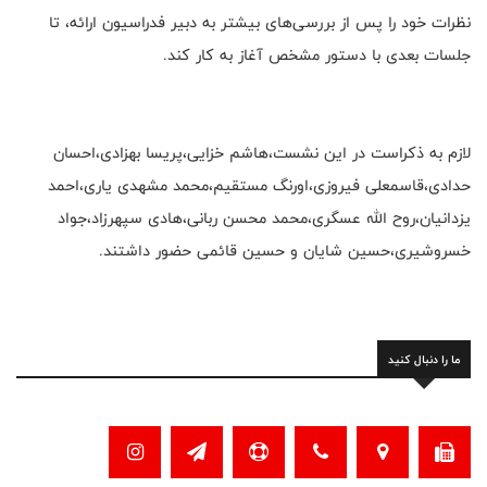
نظرات خود را پس از بررسی‌های بیشتر به دبیر فدراسیون ارائه، تا
جلسات بعدی با دستور مشخص آغاز به کار کند.
لازم به ذکراست در این نشست،هاشم خزایی،پریسا بهزادی،احسان
حدادی،قاسمعلی فیروزی،اورنگ مستقیم،محمد مشهدی یاری،احمد
یزدانیان،روح الله عسگری،محمد محسن ربانی،هادی سپهرزاد،جواد
خسروشیری،حسین شایان و حسین قائمی حضور داشتند.
ما را دنبال کنید