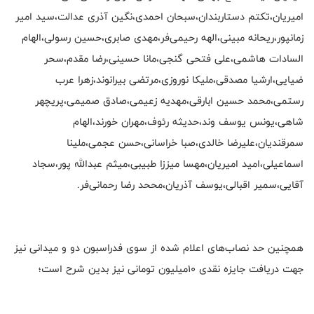
امیریان،تکتم دستاربندان،سبحان احمدی،نگین آذری عدالت،سید امیر
زمانپور،ریحانه مبینی،الهه رحیمی‌فر،مهدی صابری،حسین رسولی،الهام
السادات هاشمی،علی فتحی گنجی،مانا حسینی،رضا مقدم،سحر
ضیایی،ارشیا مصدقی،ملیکا نوروزی،مرتضی بیرانوند،زهرا عرب
رستمی،محمد حسین ابارقی،مهدیه زعیمی،صادق صمیمی،پریچهر
شاهی،یونس یوسف وند،حدیثه رئوف،مهران خورند،الهام
سمرقندیان،علیرضا خالدی،صبا خراسانی،حسن عجمی،ملینا
اسماعیلی،امید امیریان،مهسا میززا طبیبی،میثم عبدالله پور،سجاد
آقایی،سمیر اقبالی،یوسف آذریان،مححد رضا رحمانی‌فر.
همچنین حد نصاب‌های اعلام شده از سوی فدراسبون دو و میدانی نیز
جهت دریافت جایزه نقدی ۱۰میلیون تومانی نیز بدین شرح است؛