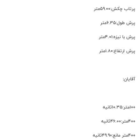
پرتاب چکش:۵۹.۰۰متر
پرش طول:۶.۳۵متر
پرش با نیزه:۴.۰۱متر
پرش ارتفاع:۱.۸۰متر
آقایان:
۱۰۰متر:۱۰.۳۵ثانیه
۴۰۰متر:۴۶.۰۰ثانیه
۴۰۰متر مانع:۴۹.۹۰ثانیه