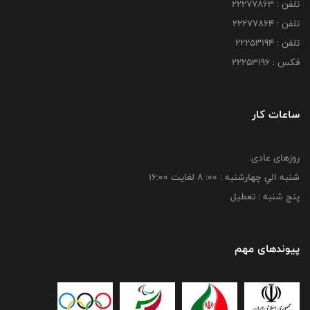
تلفن : 22277863
تلفن : 22277864
تلفن : 22253194
فکس : 22253196
ساعات کار
روزهای عادی:
شنبه الي چهارشنبه : 00: 8 لغايت 16:00
پنج شنبه : تعطیل
پیوندهای مهم