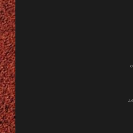
ن
وری