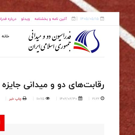
1405/05/15
آئین نامه و بخشنامه
ویدئو
درباره فدر
خانه
رقابت‌های دو و میدانی جایزه 
21:22
1402/02/30
11075
چاپ خبر