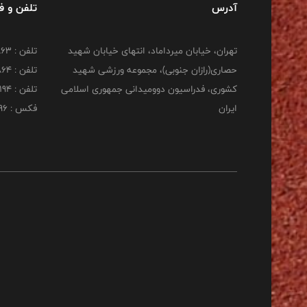
آدرس
تلفن و 
تهران، خیابان میرداماد، انتهای خیابان شهید
تلفن : 22277863
حصاری(رازان جنوبی)، مجموعه ورزشی شهید
تلفن : 22277864
کشوری، فدراسیون دوومیدانی جمهوری اسلامی
تلفن : 22253194
ایران
فکس : 22253196