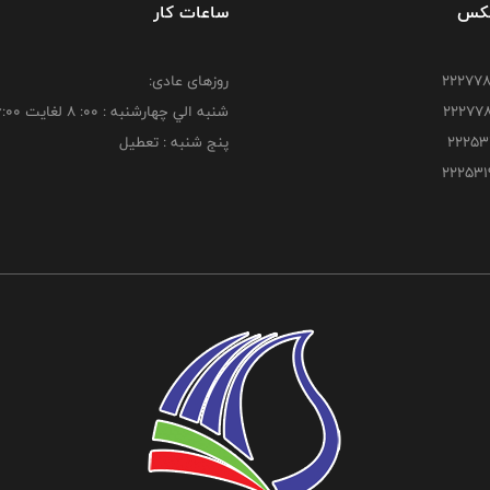
فکس
ساعات کار
روزهای عادی:
شنبه الي چهارشنبه : 00: 8 لغايت 16:00
پنج شنبه : تعطیل