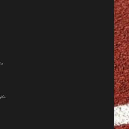
مک
مکان