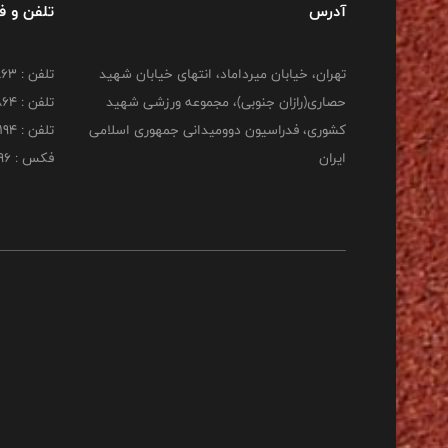
آدرس
تلفن و 
تهران، خیابان میرداماد، انتهای خیابان شهید
تلفن : 22277863
حصاری(رازان جنوبی)، مجموعه ورزشی شهید
تلفن : 22277864
کشوری، فدراسیون دوومیدانی جمهوری اسلامی
تلفن : 22253194
ایران
فکس : 22253196