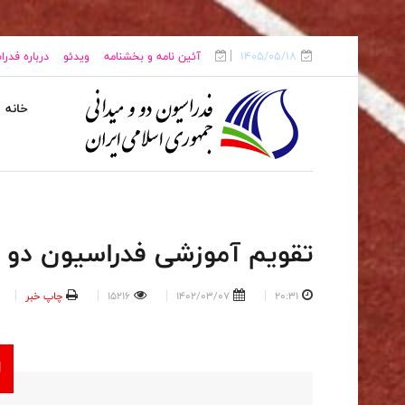
1405/05/18
آئین نامه و بخشنامه
ویدئو
درباره فدر
خانه
تقویم آموزشی فدراسیون دو و می
20:31
1402/03/07
15216
چاپ خبر