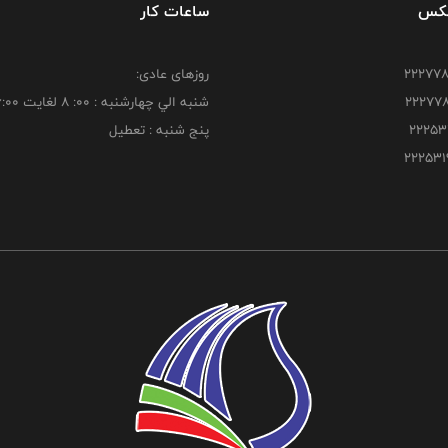
فکس
ساعات کار
روزهای عادی:
شنبه الي چهارشنبه : 00: 8 لغايت 16:00
پنج شنبه : تعطیل