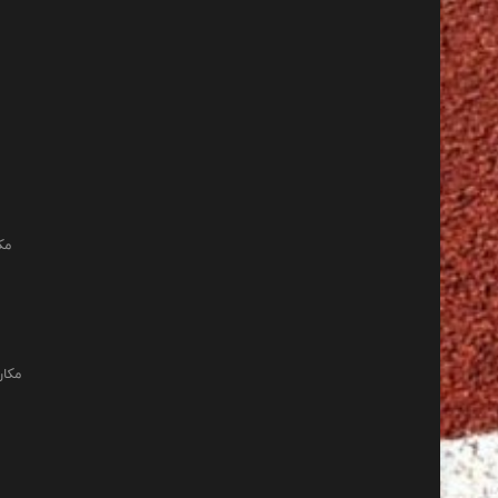
مک
مکان