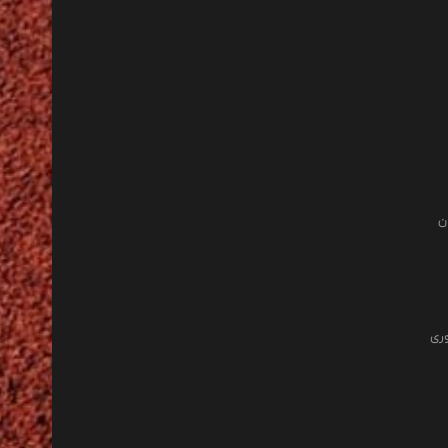
ن
وری