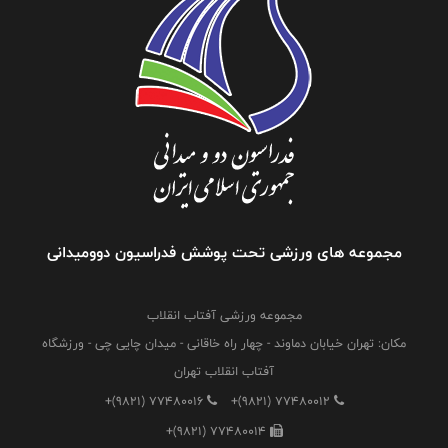
مجموعه های ورزشی تحت پوشش فدراسیون دوومیدانی
مجموعه ورزشی آفتاب انقلاب
مکان: تهران خیابان دماوند - چهار راه خاقانی - میدان چایی چی - ورزشگاه
آفتاب انقلاب تهران
+(9821) 77480016
+(9821) 77480012
+(9821) 77480014