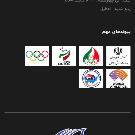
شنبه الي چهارشنبه : 00: 8 لغايت 16:00
پنج شنبه : تعطیل
پیوندهای مهم