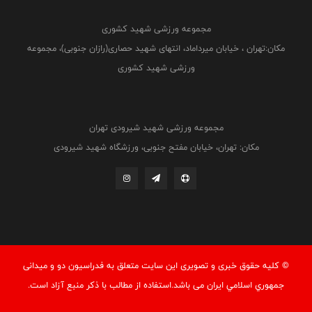
مجموعه ورزشی شهید کشوری
مکان:تهران ، خیابان میرداماد، انتهای شهید حصاری(رازان جنوبی)، مجموعه
ورزشی شهید کشوری
مجموعه ورزشی شهید شیرودی تهران
مکان: تهران، خیابان مفتح جنوبی، ورزشگاه شهید شیرودی
© کليه حقوق خبری و تصويری اين سايت متعلق به فدراسيون دو و میدانی
جمهوري اسلامي ايران می باشد.استفاده از مطالب با ذكر منبع آزاد است.