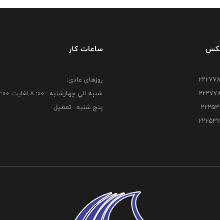
فکس
ساعات کار
روزهای عادی:
شنبه الي چهارشنبه : 00: 8 لغايت 16:00
پنج شنبه : تعطیل