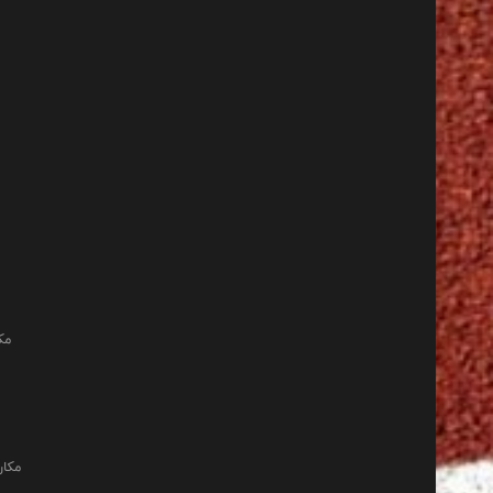
مک
مکان