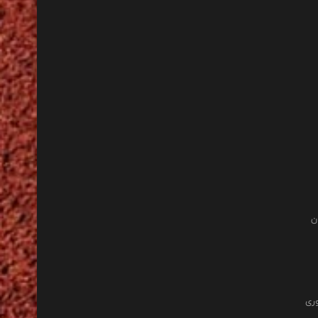
ن
وری