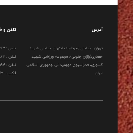
آدرس
تلفن و 
تهران، خیابان میرداماد، انتهای خیابان شهید
تلفن : 22277863
حصاری(رازان جنوبی)، مجموعه ورزشی شهید
تلفن : 22277864
کشوری، فدراسیون دوومیدانی جمهوری اسلامی
تلفن : 22253194
ایران
فکس : 22253196