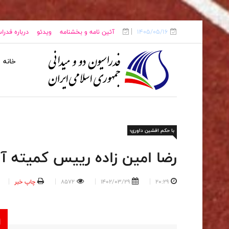
1405/05/16
آئین نامه و بخشنامه
ویدئو
درباره فدرا
خانه
با حکم افشین داوری؛
رضا امین زاده رییس کمیته آ
20:29
1402/03/29
8572
چاپ خبر