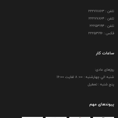
تلفن : 22277863
تلفن : 22277864
تلفن : 22253194
فکس : 22253196
ساعات کار
روزهای عادی:
شنبه الي چهارشنبه : 00: 8 لغايت 16:00
پنج شنبه : تعطیل
پیوندهای مهم