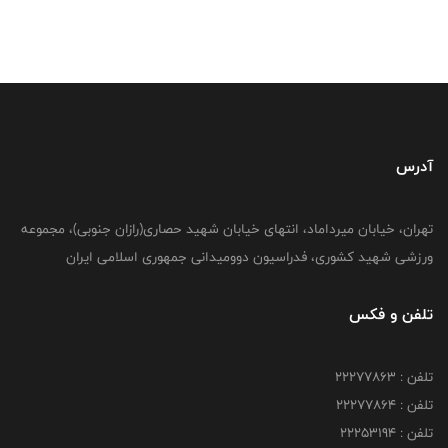
آدرس
تهران، خیابان میرداماد، انتهای خیابان شهید حصاری(رازان جنوبی)، مجموعه
ورزشی شهید کشوری، فدراسیون دوومیدانی جمهوری اسلامی ایران
تلفن و فکس
تلفن : 22277863
تلفن : 22277864
تلفن : 22253194