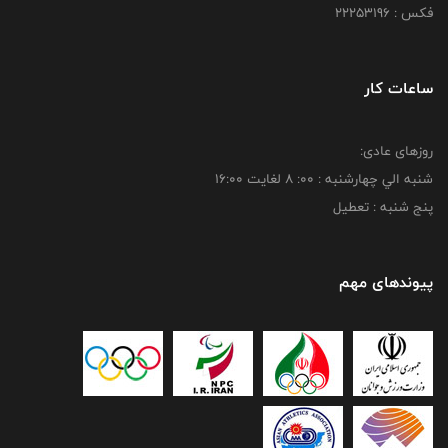
فکس : 22253196
ساعات کار
روزهای عادی:
شنبه الي چهارشنبه : 00: 8 لغايت 16:00
پنج شنبه : تعطیل
پیوندهای مهم