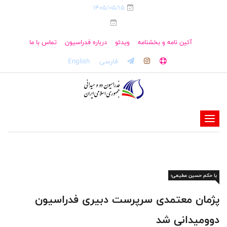
1405/05/15
آئین نامه و بخشنامه
ویدئو
درباره فدراسیون
تماس با ما
فارسی
English
-
-
-
-
با حکم حسین مطیعی؛
-
-
پژمان معتمدی سرپرست دبیری فدراسیون
دوومیدانی شد