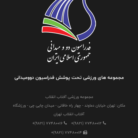
مجموعه های ورزشی تحت پوشش فدراسیون دوومیدانی
مجموعه ورزشی آفتاب انقلاب
مکان: تهران خیابان دماوند - چهار راه خاقانی - میدان چایی چی - ورزشگاه
آفتاب انقلاب تهران
+(9821) 77480016
+(9821) 77480012
+(9821) 77480014