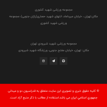
مجموعه ورزشی شهید کشوری
مکان:تهران ، خیابان میرداماد، انتهای شهید حصاری(رازان جنوبی)، مجموعه
ورزشی شهید کشوری
مجموعه ورزشی شهید شیرودی تهران
مکان: تهران، خیابان مفتح جنوبی، ورزشگاه شهید شیرودی
© کليه حقوق خبری و تصويری اين سايت متعلق به فدراسيون دو و میدانی
جمهوري اسلامي ايران می باشد.استفاده از مطالب با ذكر منبع آزاد است.