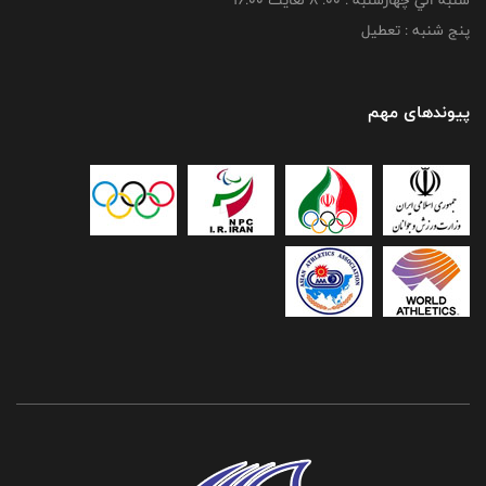
شنبه الي چهارشنبه : 00: 8 لغايت 16:00
پنج شنبه : تعطیل
پیوندهای مهم