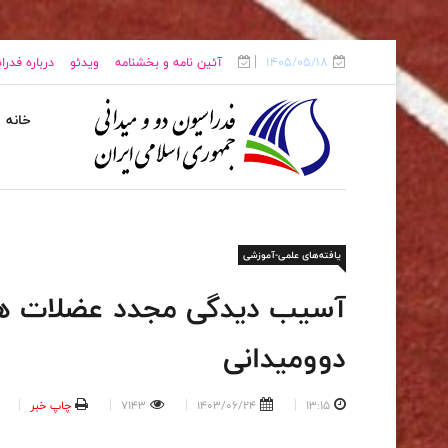
1405/05/18
آئین نامه و بخشنامه
ویدئو
درباره فدر
خانه
یافته‌های علمی-آموزشی
آسیب دیدگی مجدد عضلات هم
دوومیدانی
13:15
1403/06/24
7143
چاپ خبر