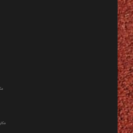
مک
مکان