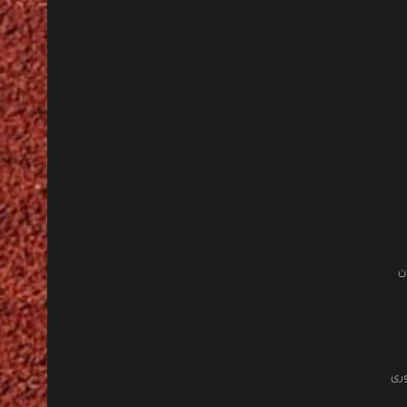
ن
وری