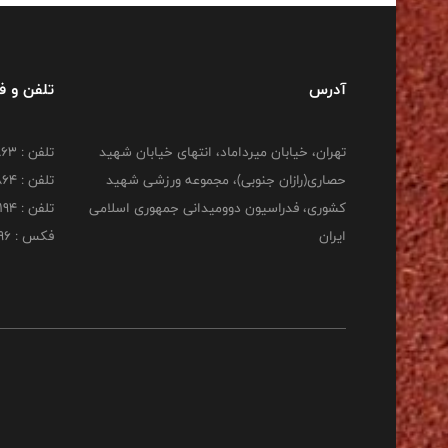
آدرس
تلفن و 
تهران، خیابان میرداماد، انتهای خیابان شهید
تلفن : 22277863
حصاری(رازان جنوبی)، مجموعه ورزشی شهید
تلفن : 22277864
کشوری، فدراسیون دوومیدانی جمهوری اسلامی
تلفن : 22253194
ایران
فکس : 22253196