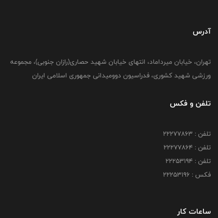
آدرس
تهران، خیابان میرداماد، انتهای خیابان شهید حصاری(رازان جنوبی)، مجموعه
ورزشی شهید کشوری، فدراسیون دوومیدانی جمهوری اسلامی ایران
تلفن و فکس
تلفن : 22277863
تلفن : 22277864
تلفن : 22253194
فکس : 22253196
ساعات کار