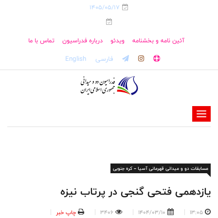
1405/05/17
آئین نامه و بخشنامه
ویدئو
درباره فدراسیون
تماس با ما
فارسی
English
-
-
-
-
مسابقات دو و میدانی قهرمانی آسیا – کره جنوبی
-
-
یازدهمی فتحی گنجی در پرتاب نیزه
13:05
1404/03/10
3406
چاپ خبر