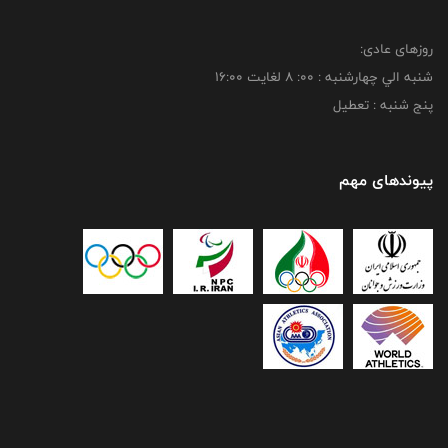
روزهای عادی:
شنبه الي چهارشنبه : 00: 8 لغايت 16:00
پنج شنبه : تعطیل
پیوندهای مهم