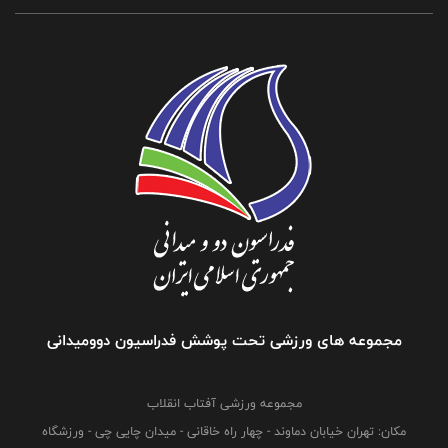
مجموعه های ورزشی تحت پوشش فدراسیون دوومیدانی
مجموعه ورزشی آفتاب انقلاب
مکان: تهران خیابان دماوند - چهار راه خاقانی - میدان چایی چی - ورزشگاه