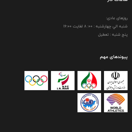
روزهای عادی:
شنبه الي چهارشنبه : 00: 8 لغايت 16:00
پنج شنبه : تعطیل
پیوندهای مهم