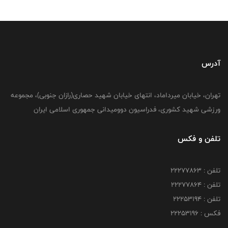
آدرس
تهران، خیابان میرداماد، انتهای خیابان شهید حصاری(رازان جنوبی)، مجموعه
ورزشی شهید کشوری، فدراسیون دوومیدانی جمهوری اسلامی ایران
تلفن و فکس
تلفن : 22277863
تلفن : 22277864
تلفن : 22253194
فکس : 22253196