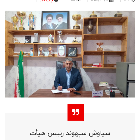
12:01
1405/03/19
3181
چاپ خبر
سیاوش سپهوند رئیس هیأت