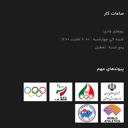
ساعات کار
روزهای عادی:
شنبه الي چهارشنبه : 00: 8 لغايت 16:00
پنج شنبه : تعطیل
پیوندهای مهم