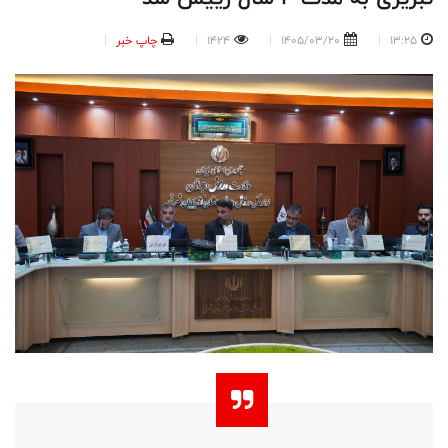
13:25
1405/03/20
1424
چاپ خبر