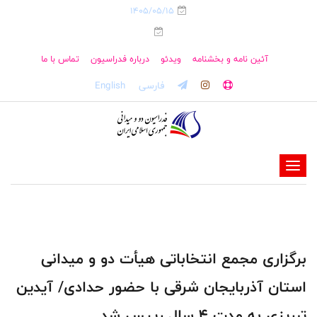
1405/05/15
آئین نامه و بخشنامه
ویدئو
درباره فدراسیون
تماس با ما
فارسی
English
-
-
-
-
-
برگزاری مجمع انتخاباتی هیأت دو و میدانی
-
استان آذربایجان شرقی با حضور حدادی/ آیدین
تبریزی به مدت 4 سال رییس شد