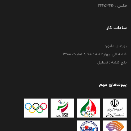
فکس : 22253196
ساعات کار
روزهای عادی:
شنبه الي چهارشنبه : 00: 8 لغايت 16:00
پنج شنبه : تعطیل
پیوندهای مهم