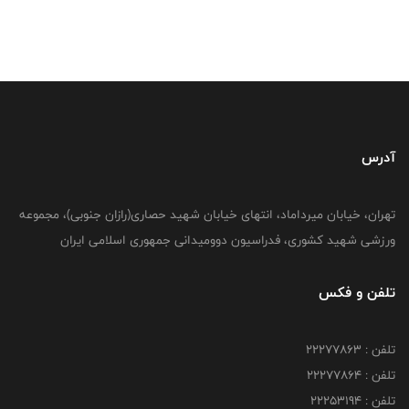
آدرس
تهران، خیابان میرداماد، انتهای خیابان شهید حصاری(رازان جنوبی)، مجموعه
ورزشی شهید کشوری، فدراسیون دوومیدانی جمهوری اسلامی ایران
تلفن و فکس
تلفن : 22277863
تلفن : 22277864
تلفن : 22253194