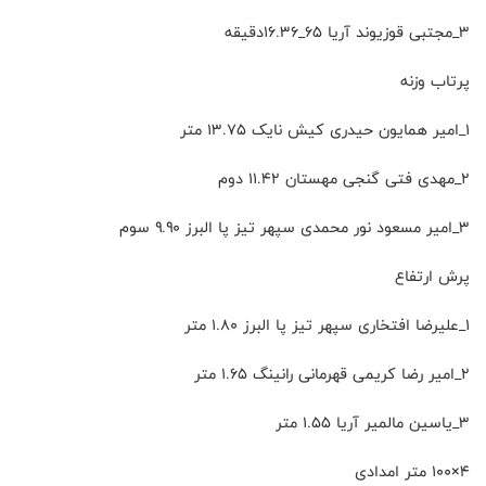
۳_مجتبی قوزیوند آریا ۶۵_۱۶.۳۶دقیقه
پرتاب وزنه
۱_امیر همایون حیدری کیش نایک ۱۳.۷۵ متر
۲_مهدی فتی گنجی مهستان ۱۱.۴۲ دوم
۳_امیر مسعود نور محمدی سپهر تیز پا البرز ۹.۹۰ سوم
پرش ارتفاع
۱_علیرضا افتخاری سپهر تیز پا البرز ۱.۸۰ متر
۲_امیر رضا کریمی قهرمانی رانینگ ۱.۶۵ متر
۳_یاسین مالمیر آریا ۱.۵۵ متر
۴×۱۰۰ متر امدادی