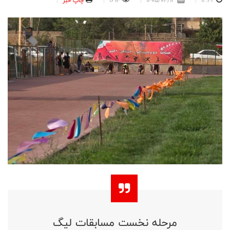
12:42
1405/04/13
1694
چاپ خبر
مرحله نخست مسابقات لیگ