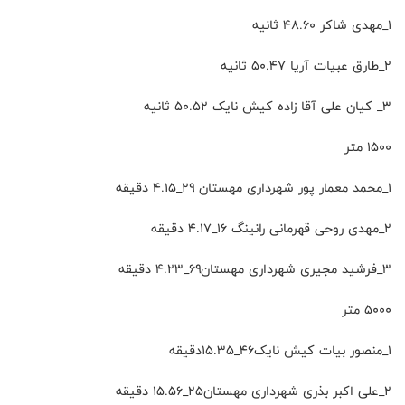
۱_مهدی شاکر ۴۸.۶۰ ثانیه
۲_طارق عبیات آریا ۵۰.۴۷ ثانیه
۳_ کیان علی آقا زاده کیش نایک ۵۰.۵۲ ثانیه
۱۵۰۰ متر
۱_محمد معمار پور شهرداری مهستان ۲۹_۴.۱۵ دقیقه
۲_مهدی روحی قهرمانی رانینگ ۱۶_۴‌.۱۷ دقیقه
۳_فرشید مجیری شهرداری مهستان۶۹_۴.۲۳ دقیقه
۵۰۰۰ متر
۱_منصور بیات کیش نایک۴۶_۱۵.۳۵دقیقه
۲_علی اکبر بذری شهرداری مهستان۲۵_۱۵.۵۶ دقیقه