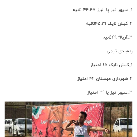
۱_ سپهر تیز پا البرز ۴۴.۴۷ ثانیه
۲_کیش نایک ۴۵.۳۱ثانیه
۳_آریا۴۹.۲۱ثانیه
رده‌بندی تیمی
۱_کیش نایک ۶۵ امتیاز
۲_شهرداری مهستان ۴۲ امتیاز
۳_سپهر تیز پا ۳۹ امتیاز