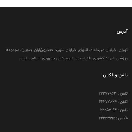
آدرس
تهران، خیابان میرداماد، انتهای خیابان شهید حصاری(رازان جنوبی)، مجموعه
ورزشی شهید کشوری، فدراسیون دوومیدانی جمهوری اسلامی ایران
تلفن و فکس
تلفن : 22277863
تلفن : 22277864
تلفن : 22253194
فکس : 22253196