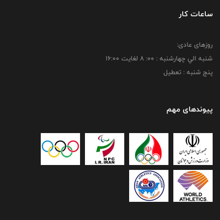
ساعات کار
روزهای عادی:
شنبه الي چهارشنبه : 00: 8 لغايت 16:00
پنج شنبه : تعطیل
پیوندهای مهم