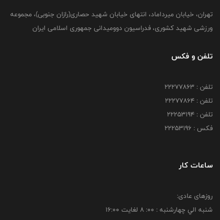
تهران، خیابان میرداماد، انتهای خیابان شهید حصاری(رازان جنوبی)، مجموعه
ورزشی شهید کشوری، فدراسیون دوومیدانی جمهوری اسلامی ایران
تلفن و فکس
تلفن : 22277863
تلفن : 22277864
تلفن : 22253194
فکس : 22253196
ساعات کار
روزهای عادی:
شنبه الي چهارشنبه : 00: 8 لغايت 16:00