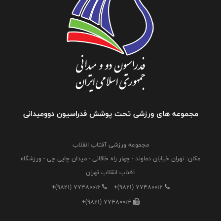
مجموعه های ورزشی تحت پوشش فدراسیون دوومیدانی
مجموعه ورزشی آفتاب انقلاب
مکان: تهران خیابان دماوند - چهار راه خاقانی - میدان چایی چی - ورزشگاه
آفتاب انقلاب تهران
+(9821) 77480016
+(9821) 77480012
+(9821) 77480014