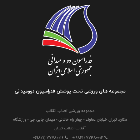
مجموعه های ورزشی تحت پوشش فدراسیون دوومیدانی
مجموعه ورزشی آفتاب انقلاب
مکان: تهران خیابان دماوند - چهار راه خاقانی - میدان چایی چی - ورزشگاه
آفتاب انقلاب تهران
+(9821) 77480016
+(9821) 77480012