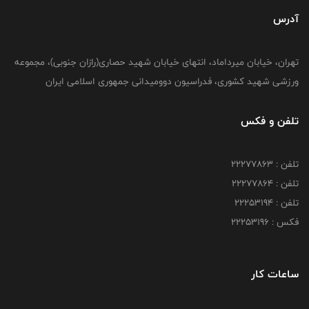
آدرس
تهران، خیابان میرداماد، انتهای خیابان شهید حصاری(رازان جنوبی)، مجموعه
ورزشی شهید کشوری، فدراسیون دوومیدانی جمهوری اسلامی ایران
تلفن و فکس
تلفن : 22277863
تلفن : 22277864
تلفن : 22253194
فکس : 22253196
ساعات کار