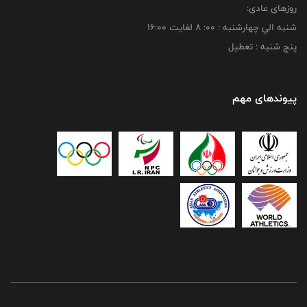
روزهای عادی:
شنبه الي چهارشنبه : 00: 8 لغايت 16:00
پنج شنبه : تعطیل
پیوندهای مهم