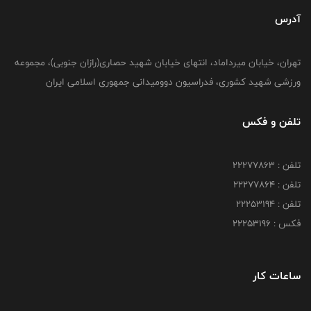
آدرس
تهران، خیابان میرداماد، انتهای خیابان شهید حصاری(رازان جنوبی)، مجموعه
ورزشی شهید کشوری، فدراسیون دوومیدانی جمهوری اسلامی ایران
تلفن و فکس
تلفن : 22277863
تلفن : 22277864
تلفن : 22253194
فکس : 22253196
ساعات کار