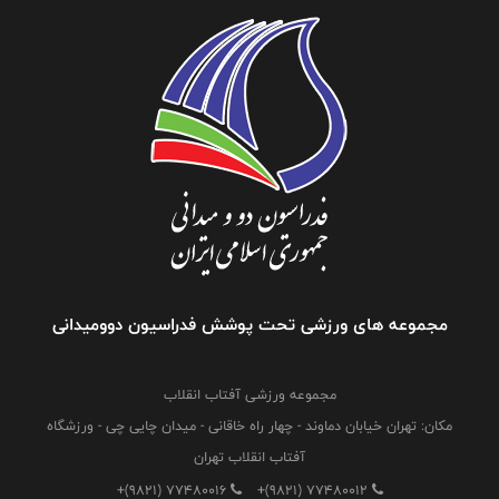
مجموعه های ورزشی تحت پوشش فدراسیون دوومیدانی
مجموعه ورزشی آفتاب انقلاب
مکان: تهران خیابان دماوند - چهار راه خاقانی - میدان چایی چی - ورزشگاه
آفتاب انقلاب تهران
+(9821) 77480016
+(9821) 77480012