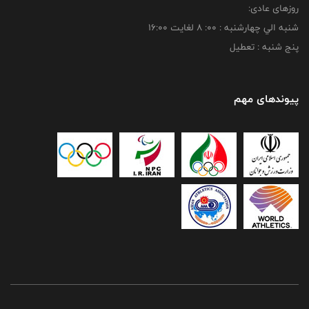
روزهای عادی:
شنبه الي چهارشنبه : 00: 8 لغايت 16:00
پنج شنبه : تعطیل
پیوندهای مهم