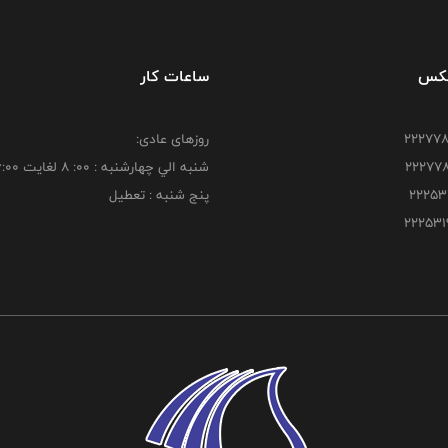
فکس
ساعات کار
روزهای عادی:
شنبه الي چهارشنبه : 00: 8 لغايت 16:00
پنج شنبه : تعطیل