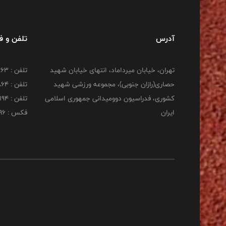
آدرس
تلفن و 
تهران، خیابان میرداماد، انتهای خیابان شهید
تلفن : 22277863
حصاری(رازان جنوبی)، مجموعه ورزشی شهید
تلفن : 22277864
کشوری، فدراسیون دوومیدانی جمهوری اسلامی
تلفن : 22253194
ایران
فکس : 22253196