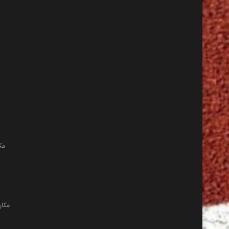
مک
مکان