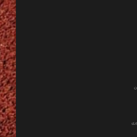
ن
وری