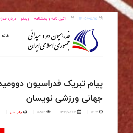
1405/05/15
آئین نامه و بخشنامه
ویدئو
درباره فدر
خانه
پیام تبریک فدراسیون دوومیدا
جهانی ورزشی نویسان
12:26
1399/04/12
18513
چاپ خبر