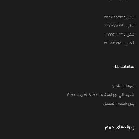
تلفن : 22277863
تلفن : 22277864
تلفن : 22253194
فکس : 22253196
ساعات کار
روزهای عادی:
شنبه الي چهارشنبه : 00: 8 لغايت 16:00
پنج شنبه : تعطیل
پیوندهای مهم