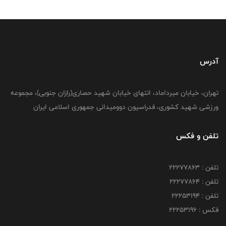
آدرس
تهران، خیابان میرداماد، انتهای خیابان شهید حصاری(رازان جنوبی)، مجموعه
ورزشی شهید کشوری، فدراسیون دوومیدانی جمهوری اسلامی ایران
تلفن و فکس
تلفن : 22277863
تلفن : 22277864
تلفن : 22253194
فکس : 22253196