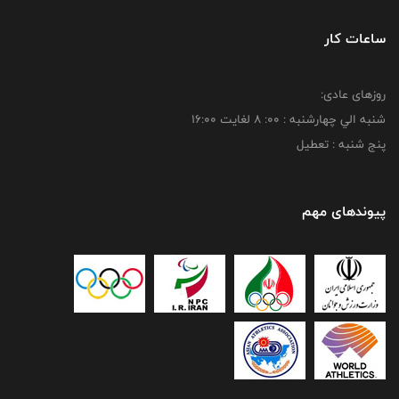
ساعات کار
روزهای عادی:
شنبه الي چهارشنبه : 00: 8 لغايت 16:00
پنج شنبه : تعطیل
پیوندهای مهم