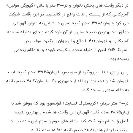
در دیگر رقابت های بخش بانوان و در۳۰۰ متر با مانع «گیورگن مولین»
آمریکایی که از پیست والنات واقع در کالیفرنیا در این رقابت شرکت
می کرد با زمان۳۹.۰۸ صدم ثانیه ضمن دستیابی به عنوان قهرمانی
موفق شد بهترین نتیجه سال را از آن خود کرده و جای «دلیله محمد»
آمریکایی و قهرمان۴۰۰ با مانع زنان جهان را بگیرد. مولین در
المپیک۲۰۱۲ لندن از دلیله محمد شکست خورده و به مقام پنجمی
رسیده بود.
پس از وی «لئا اسپرونگر» از سوییس با زمان۳۹.۲۵ صدم ثانیه نایب
قهرمان شد و «هجنووا زوزانا» از جمهوری چک با زمان۴۰.۹۷ صدم ثانیه
به مقام سومی بسنده کرد.
در۲۰۰ متر مردان «کریستوف لیمارت» فرانسوی بود که موفق شد با
زمان۲۰.۶۵ صدم ثانیه قهرمان این رقابت ها شده و بهترین نتیجه
فصل را به نام خود ثبت کند. مقام های دوم و سوم این ماده نیز به
ترتیب با زمان های ۲۰.۸۱ صدم ثانیه و۱۸.۹۰ صدم ثانیه