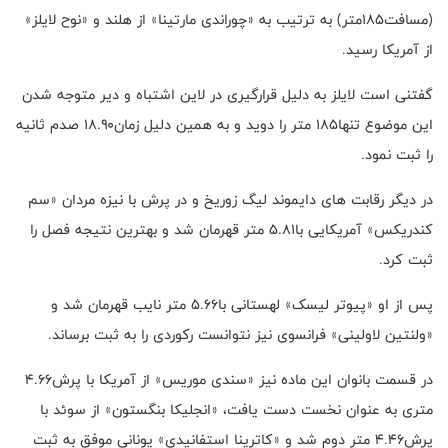
(مسافت۱۸۵متر) به ترتیب به «چوراندی مارتینا» از هلند و «نوح لایلز»
از آمریکا رسید.
گفتنی است لایلز به دلیل قرارگیری در لاین اشتباه و دیر متوجه شدن
این موضوع تنها۱۸۵ متر را دوید و به همین دلیل زمان۱۸.۹۰ صدم ثانیه
را ثبت نمود.
در دیگر رقابت های دایموند لیگ زوریخ و در پرش با نیزه مردان «سم
کندریکس» آمریکایی با۵.۸۱ متر قهرمان شد و بهترین نتیجه فصل را
ثبت کرد.
پس از او «پیوتر لیسک» لهستانی با۵.۶۶ متر نایب قهرمان شد و
«ولنتین لاولینی» فرانسوی نیز نتوانست رکوردی را به ثبت برساند.
در قسمت بانوان این ماده نیز «سندی موریس» از آمریکا با پرش۴.۶۶
متری به عنوان نخست دست یافت، «انجلیکا بنگستون» از سوئد با
پرش۴.۴۶ متر دوم شد و «کاترینا استفانیدی» یونانی موفق به ثبت