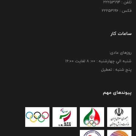
تلفن : 22253194
فکس : 22253196
ساعات کار
روزهای عادی:
شنبه الي چهارشنبه : 00: 8 لغايت 16:00
پنج شنبه : تعطیل
پیوندهای مهم