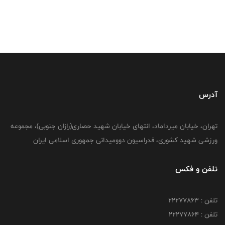
آدرس
تهران، خیابان میرداماد، انتهای خیابان شهید حصاری(رازان جنوبی)، مجموعه
ورزشی شهید کشوری، فدراسیون دوومیدانی جمهوری اسلامی ایران
تلفن و فکس
تلفن : 22277863
تلفن : 22277864