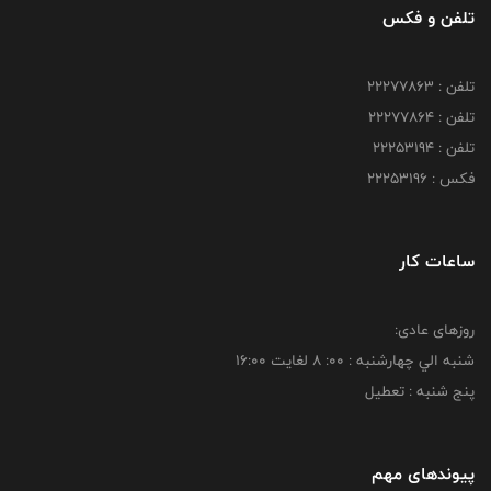
تلفن و فکس
تلفن : 22277863
تلفن : 22277864
تلفن : 22253194
فکس : 22253196
ساعات کار
روزهای عادی:
شنبه الي چهارشنبه : 00: 8 لغايت 16:00
پنج شنبه : تعطیل
پیوندهای مهم