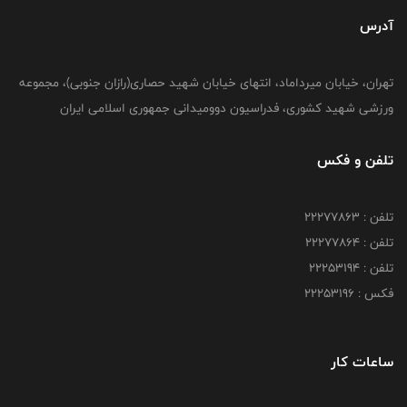
آدرس
تهران، خیابان میرداماد، انتهای خیابان شهید حصاری(رازان جنوبی)، مجموعه
ورزشی شهید کشوری، فدراسیون دوومیدانی جمهوری اسلامی ایران
تلفن و فکس
تلفن : 22277863
تلفن : 22277864
تلفن : 22253194
فکس : 22253196
ساعات کار