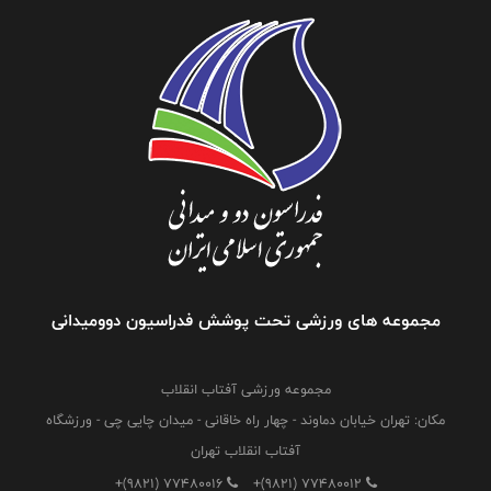
مجموعه های ورزشی تحت پوشش فدراسیون دوومیدانی
مجموعه ورزشی آفتاب انقلاب
مکان: تهران خیابان دماوند - چهار راه خاقانی - میدان چایی چی - ورزشگاه
آفتاب انقلاب تهران
+(9821) 77480016
+(9821) 77480012