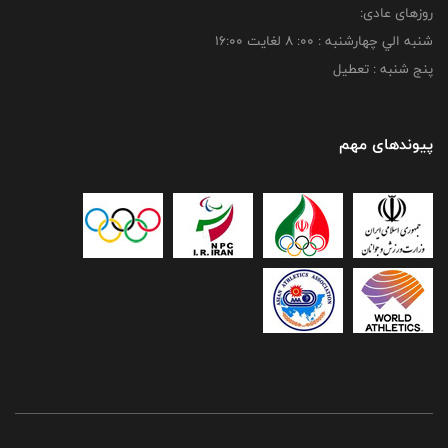
روزهای عادی:
شنبه الي چهارشنبه : 00: 8 لغايت 16:00
پنج شنبه : تعطیل
پیوندهای مهم