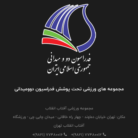
مجموعه های ورزشی تحت پوشش فدراسیون دوومیدانی
مجموعه ورزشی آفتاب انقلاب
مکان: تهران خیابان دماوند - چهار راه خاقانی - میدان چایی چی - ورزشگاه
آفتاب انقلاب تهران
+(9821) 77480016
+(9821) 77480012