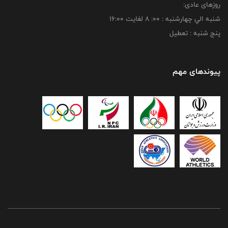
روزهای عادی:
شنبه الي چهارشنبه : 00: 8 لغايت 16:00
پنج شنبه : تعطیل
پیوندهای مهم