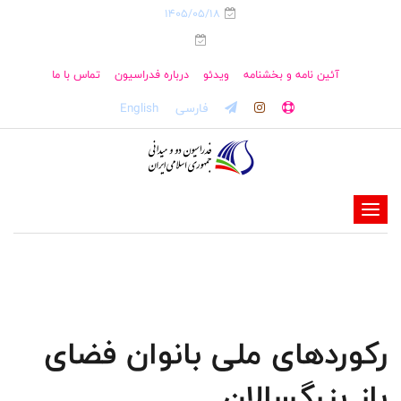
1405/05/18
آئین نامه و بخشنامه
ویدئو
درباره فدراسیون
تماس با ما
فارسی
English
-
-
-
-
-
رکوردهای ملی بانوان فضای
-
باز بزرگسالان