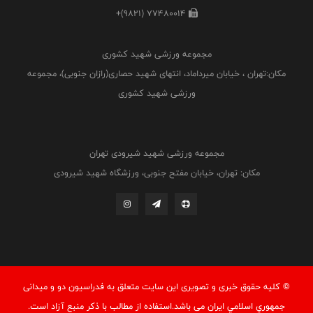
+(9821) 77480014
مجموعه ورزشی شهید کشوری
مکان:تهران ، خیابان میرداماد، انتهای شهید حصاری(رازان جنوبی)، مجموعه
ورزشی شهید کشوری
مجموعه ورزشی شهید شیرودی تهران
مکان: تهران، خیابان مفتح جنوبی، ورزشگاه شهید شیرودی
© کليه حقوق خبری و تصويری اين سايت متعلق به فدراسيون دو و میدانی
جمهوري اسلامي ايران می باشد.استفاده از مطالب با ذكر منبع آزاد است.